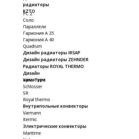
радиаторы
KZTO
РС 2
Соло
Параллели
Гармония А 25
Гармония А 40
Quadrum
Дизайн радиаторы IRSAP
Дизайн радиаторы ZEHNDER
Радиаторы ROYAL THERMO
Дизайн
арматура
Vario Term
Schlosser
SR
Royal thermo
Внутрипольные конвекторы
Varmann
Itermic
Электрические конвекторы
Maritime