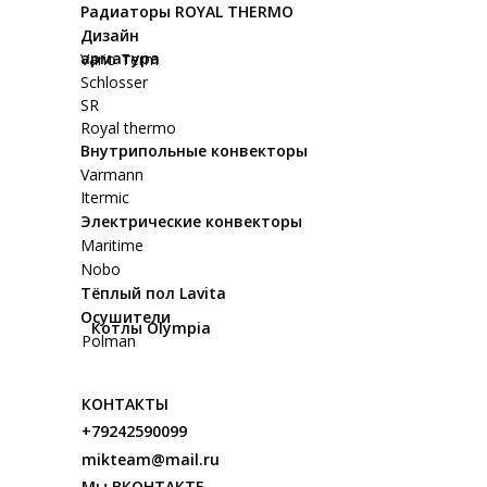
Радиаторы ROYAL THERMO
Дизайн
арматура
Vario Term
Schlosser
SR
Royal thermo
Внутрипольные конвекторы
Varmann
Itermic
Электрические конвекторы
Maritime
Nobo
Тёплый пол Lavita
Осушители
Котлы Olympia
Polman
КОНТАКТЫ
+79242590099
mikteam@mail.ru
Мы ВКОНТАКТЕ