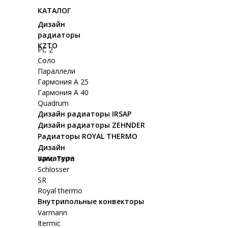
КАТАЛОГ
Дизайн
радиаторы
KZTO
РС 2
Соло
Параллели
Гармония А 25
Гармония А 40
Quadrum
Дизайн радиаторы IRSAP
Дизайн радиаторы ZEHNDER
Радиаторы ROYAL THERMO
Дизайн
арматура
Vario Term
Schlosser
SR
Royal thermo
Внутрипольные конвекторы
Varmann
Itermic