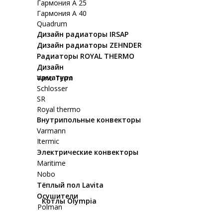
Гармония А 25
Гармония А 40
Quadrum
Дизайн радиаторы IRSAP
Дизайн радиаторы ZEHNDER
Радиаторы ROYAL THERMO
Дизайн
арматура
Vario Term
Schlosser
SR
Royal thermo
Внутрипольные конвекторы
Varmann
Itermic
Электрические конвекторы
Maritime
Nobo
Тёплый пол Lavita
Осушители
Котлы Olympia
Polman